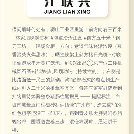
借问腊味何处有，狮山工业区里游！前方向右三百米
- 林家腊味飘香树 #包道沿沧江直 #前方五十米「钢
刀工坊」「晒场金柜」方向：巷道气味逐渐浓厚（豆
香混柴火焦甜味）；晒挂铁架上斜方格日光斑 –对联
里偷跑成串牙黄灯笼泡。#联兴出品①总产位二楼机
械圆石磨+转动钝钝风扇动响（持续性的）；右侧是
比路面低一尺三的新砌厂沟?底部石灰的斑点朝生产
线内引入二十米的推拿室亮光」每连气窗密封缝看到
挂钩里待焯酱整条猪肠往返摆晃 —— 提醒标注：白
坡南坡最近门柱磁砖标识始读“广州市”，涂去重写的
红色粗字还没干（印压）。遇到青皮肤大胖男叼条腊
蚬出廊口围堰道左移三步！混仓靠溪畔，晨记烘干
楼.