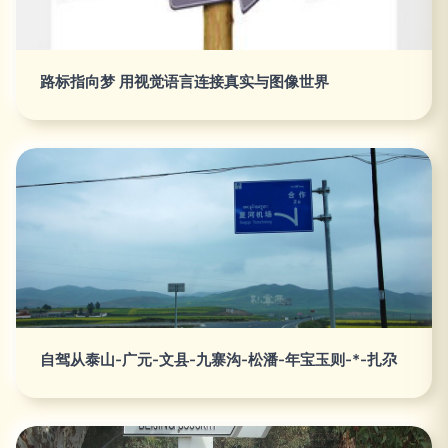
路标指向梦 用视觉语言连接真实与图像世界
自驾从泰山-广元-文县-九寨沟-松潘-年宝玉则-*-扎尕