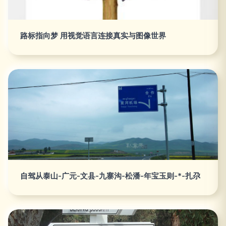
路标指向梦 用视觉语言连接真实与图像世界
自驾从泰山-广元-文县-九寨沟-松潘-年宝玉则-*-扎尕